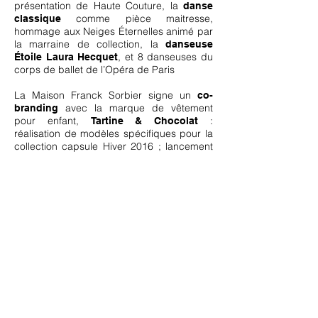
présentation de Haute Couture, la
danse
comme pièce maitresse,
classique
hommage aux Neiges Éternelles animé par
la marraine de collection, la
danseuse
, et 8 danseuses du
Étoile Laura Hecquet
corps de ballet de l’Opéra de Paris
La Maison Franck Sorbier signe un
co-
avec la marque de vêtement
branding
pour enfant,
:
Tartine & Chocolat
réalisation de modèles spécifiques pour la
collection capsule Hiver 2016 ; lancement
auprès des acheteurs en Décembre 2015,
vente en magasins en Juillet 2016.
2016
La Maison Franck Sorbier profite de sa
présentation de Haute Couture, sur la
mythique terrasse de l'hôtel parisien
Hôtel
, pour le lancement de
Raphaël
sa
première collection luxe de vêtements
.
cortège pour petites filles
2018
La Maison Franck Sorbier et son Grand