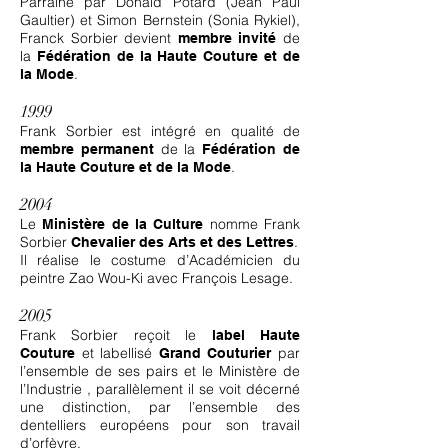
Parrainé par Donald Potard (Jean Paul
Gaultier) et Simon Bernstein (Sonia Rykiel),
Franck Sorbier devient
de
membre invité
la
Fédération de la Haute Couture et de
.
la Mode
1999
Frank Sorbier est intégré en qualité de
de la
membre permanent
Fédération de
.
la Haute Couture et de la Mode
2004
Le
nomme Frank
Ministère de la Culture
Sorbier
.
Chevalier des Arts et des Lettres
Il réalise le costume d’Académicien du
peintre Zao Wou-Ki avec François Lesage.
2005
Frank Sorbier reçoit le
label Haute
et labellisé
par
Couture
Grand Couturier
l’ensemble de ses pairs et le Ministère de
l’Industrie , parallèlement il se voit décerné
une distinction, par l’ensemble des
dentelliers européens pour son travail
d’orfèvre.