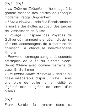
2013 - 2015
«
La Drôle de Collection
», hommage à la
grande mécène des artistes de l’époque
moderne, Peggy Guggenheim
«
Livre d'Heures
», ode à la Renaissance et
la lumière des étoffes au coeur des Jardins
de l'Ambassade de Suisse
«
Voyage
»,
inspirée des Voyages de
Gulliver où mannequins et géant d’osier se
côtoient, accompagnés de la marraine de
collection, la chanteuse néo-zélandaise
Kimbra
«
Poème
»,
hommage aux grands courants
artistiques de la fin du XIXème siècle,
début XXème avec comme marraine de
cœur, Emilie Simon
«
Un tendre souffle d'éternité
» dédiée
au
fidèle inséparable disparu, Pirate ; sous
une pluie de bulles, entre fluidité et
légèreté telle la grâce de l'envol d'un
oiseau
2015
Frank Sorbier fait rentrer dans sa