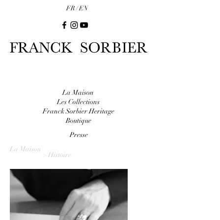
FR /
EN
La Maison
Les Collections
Franck Sorbier Heritage
Boutique
Presse
La Maison
> Histoire